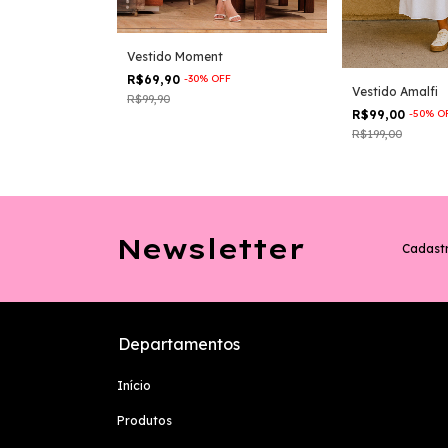
Vestido Moment
R$69,90
-
30
%
OFF
Vestido Amalfi
R$99,90
R$99,00
-
50
%
O
R$199,00
Newsletter
Cadastr
Departamentos
Início
Produtos