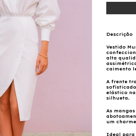
Descrição
Vestido Mu
confeccion
alta qual
assimétric
caimento l
A frente t
sofisticad
elástico na
silhueta.
As mangas
abotoament
um charme 
Ideal para 