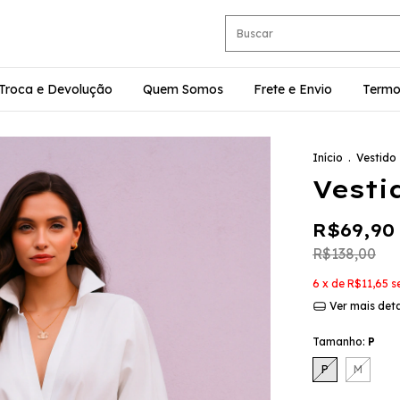
e Troca e Devolução
Quem Somos
Frete e Envio
Termo
Início
.
Vestido
Vesti
R$69,90
R$138,00
6
x de
R$11,65
s
Ver mais det
Tamanho:
P
P
M