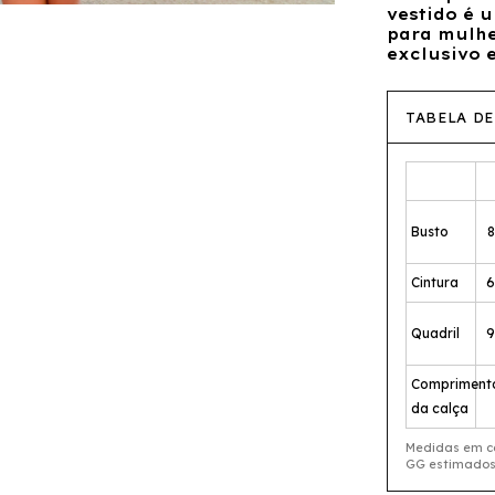
vestido é 
para mulhe
exclusivo 
TABELA DE
Busto
8
Cintura
6
Quadril
9
Compriment
da calça
Medidas em ce
GG estimados