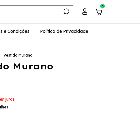
0
s e Condições
Política de Privacidade
.
Vestido Murano
do Murano
em juros
alhes