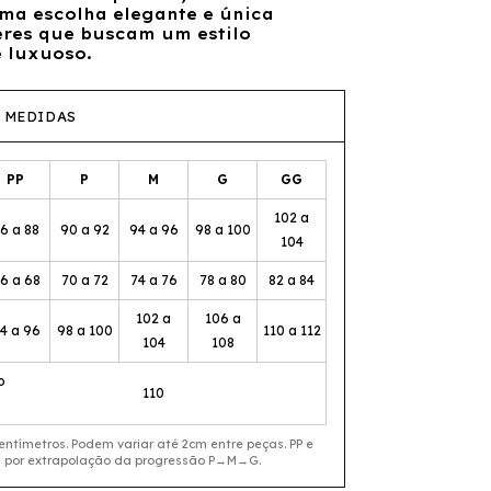
uma escolha elegante e única
res que buscam um estilo
e luxuoso.
 MEDIDAS
PP
P
M
G
GG
102 a
6 a 88
90 a 92
94 a 96
98 a 100
104
6 a 68
70 a 72
74 a 76
78 a 80
82 a 84
102 a
106 a
4 a 96
98 a 100
110 a 112
104
108
o
110
ntímetros. Podem variar até 2cm entre peças. PP e
 por extrapolação da progressão P→M→G.