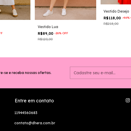
Vestido Desejo
R$118,00
-
46
%
R$218,00
Vestido Lua
FF
R$89,00
-
26
%
OFF
R$120,00
e-se e receba nossas ofertas.
Entre em contato
11944560683
contato@dhera.com.br