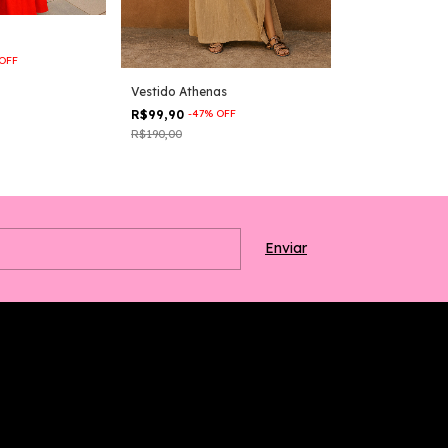
OFF
Vestido Athenas
Vestido Milano
R$99,90
-
47
%
OFF
R$149,90
R$190,00
R$315,00