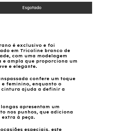
rano é
exclusivo e foi
ado em Tricoline branco de
idade, com uma modelagem
a e ampla que proporciona um
eve e elegante.
ranspassada confere um toque
o e feminino, enquanto o
 cintura ajuda a definir a
 longas apresentam um
o nos punhos, que adiciona
extra à peça.
ocasiões especiais, este